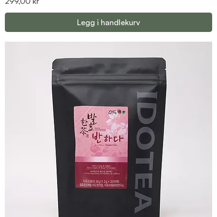
Pris
299,00 kr
Legg i handlekurv