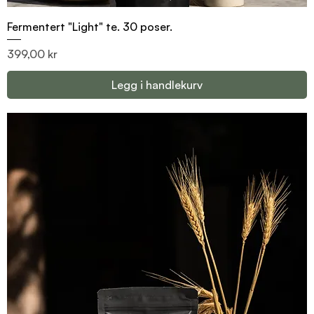
Fermentert "Light" te. 30 poser.
Pris
399,00 kr
Legg i handlekurv