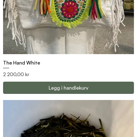
The Hand White
Pris
2 200,00 kr
Legg i handlekurv