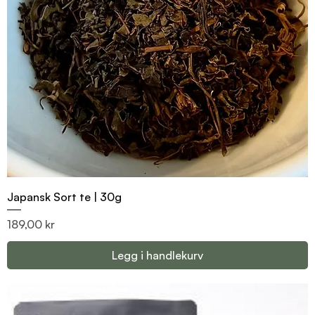
Japansk Sort te | 30g
Pris
189,00 kr
Legg i handlekurv