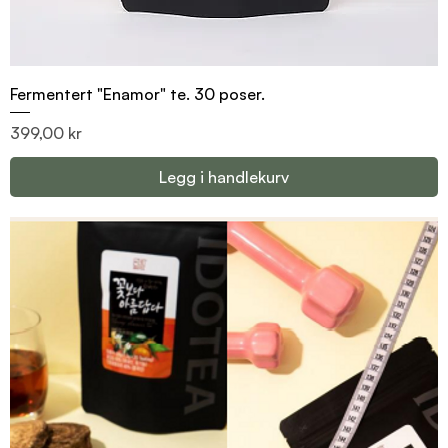
Fermentert "Enamor" te. 30 poser.
Pris
399,00 kr
Legg i handlekurv