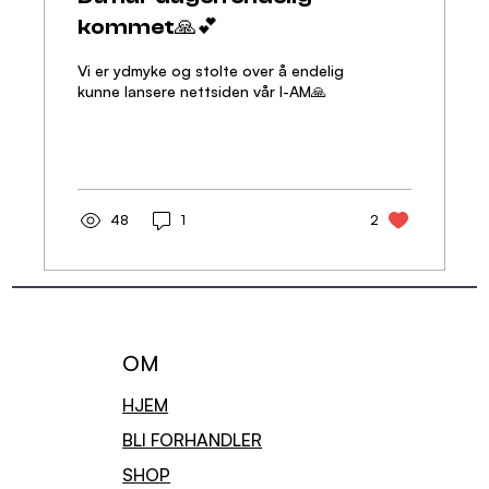
kommet🙏💕
Vi er ydmyke og stolte over å endelig
kunne lansere nettsiden vår I-AM🙏
48
1
2
OM
HJEM
BLI FORHANDLER
SHOP