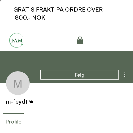
GRATIS FRAKT PÅ ORDRE OVER
800,- NOK
Fle
Følg
m-feydt
Admin
m-feydt
Profile